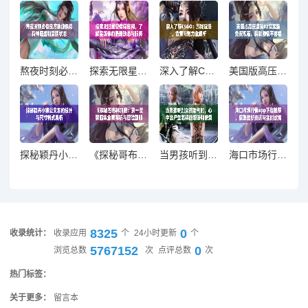
熬夜时刻必备良方助你保持精神旺盛和清醒状态
探索无限星空传媒官网，了解星媒体的最新动态与服务
深入了解CSGO：游戏玩法、背景与魅力全解析
美国版高压监狱02完整版免费观看，精彩剧情不容错过
探秘颖丹小镇公交车的设计与尺寸特点解析
《探秘哥布林洞窟：第一至第四集全景解析与冒险回顾》
当男孩听到女孩喘气时，心中会产生怎样的想法和感受
海口市场行情app下载推荐，获取最新资讯与实时数据分析
8325
0
收录统计：
收录应用
个
24小时更新
个
5767152
0
浏览总数
次
点评总数
次
热门标签：
关于更多：
留言本